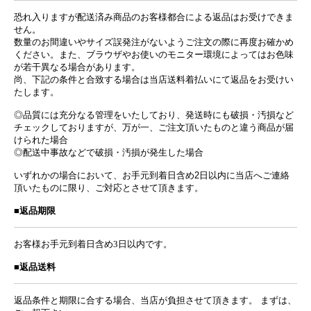
恐れ入りますが配送済み商品のお客様都合による返品はお受けできま
せん。
数量のお間違いやサイズ誤発注がないようご注文の際に再度お確かめ
ください。また、ブラウザやお使いのモニター環境によってはお色味
が若干異なる場合があります。
尚、下記の条件と合致する場合は当店送料着払いにて返品をお受けい
たします。
◎品質には充分なる管理をいたしており、発送時にも破損・汚損など
チェックしておりますが、万が一、ご注文頂いたものと違う商品が届
けられた場合
◎配送中事故などで破損・汚損が発生した場合
いずれかの場合において、お手元到着日含め2日以内に当店へご連絡
頂いたものに限り、ご対応とさせて頂きます。
■返品期限
お客様お手元到着日含め
3日以内
です。
■返品送料
返品条件と期限に合する場合、当店が負担させて頂きます。 まずは、