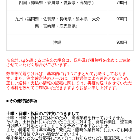
四国（徳島県・香川県・愛媛県・高知県）
790
円
九州（福岡県・佐賀県・長崎県・熊本県・大分
900
円
県・宮崎県・鹿児島県）
沖縄
900
円
※合計5kgを超えるご注文の場合は、送料及び梱包料を改めてご連絡
させていただく場合がございます。
数量等問題なければ、基本的には1つにまとめてお送りしておりま
す。また、注文確定時のメールは、自動返信による連絡となるため、
正しい送料・支払い情報の記載に関しては、再度お送りさせていただ
く送料を改めてご確認いただきますようお願い申し上げます。
■その他特記事項
土曜・日曜・祝日のご注文につきまして
土曜・日曜・祝日は定休日のため、発送業務を行っておりません。
その為、土日祝日にいただいたご注文に対する、発送作業は、翌営業
日以降のご対応となりますことを予めご了承下さいませ。
また、特定期間（年末年始・繁忙期・臨時休業日等）においても同様
に、即日返信できない場合がございます。
年末年始などのご対応等については、お知らせなどに適宜記載します