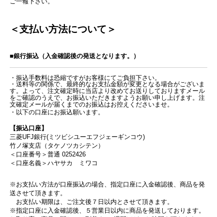
ご一報下さい。
＜支払い方法について＞
■銀行振込（入金確認後の発送となります。）
・振込手数料は恐縮ですがお客様にてご負担下さい。
・送料等の関係で、最終的なお支払金額が変更となる場合がございま
す。よって、注文確定時に当店より改めてお送りしておりますメール
をご確認のうえで、お振込いただきますようお願い申し上げます。注
文確定メールが届くまでのお振込はお控えくださいませ。
・以下の口座にお振込願います。
【振込口座】
三菱UFJ銀行(ミツビシユーエフジェーギンコウ)
竹ノ塚支店（タケノツカシテン）
＜口座番号＞普通
0252426
＜口座名義＞ハヤサカ ミワコ
※お支払い方法が口座振込の場合、指定口座に入金確認後、商品を発
送させて頂きます。
お支払い期限は、ご注文後７日以内とさせて頂きます。
※指定口座に入金確認後、５営業日以内に商品を発送しております。