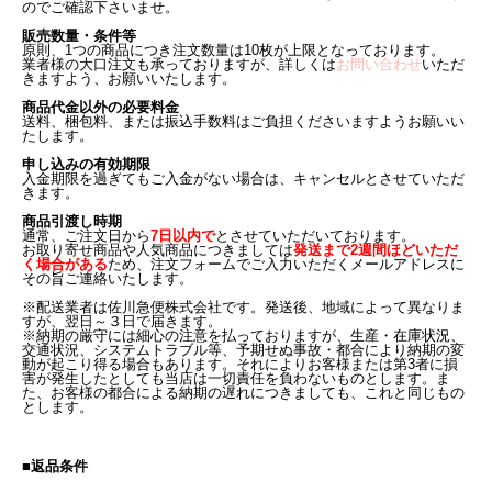
のでご確認下さいませ。
販売数量・条件等
原則、1つの商品につき注文数量は10枚が上限となっております。
業者様の大口注文も承っておりますが、詳しくは
お問い合わせ
いただ
きますよう、お願いいたします。
商品代金以外の必要料金
送料、梱包料、または振込手数料はご負担くださいますようお願いい
たします。
申し込みの有効期限
入金期限を過ぎてもご入金がない場合は、キャンセルとさせていただ
きます。
商品引渡し時期
通常、ご注文日から
7日以内で
とさせていただいております。
お取り寄せ商品や人気商品につきましては
発送まで2週間ほどいただ
く場合がある
ため、注文フォームでご入力いただくメールアドレスに
その旨ご連絡いたします。
※配送業者は佐川急便株式会社です。発送後、地域によって異なりま
すが、翌日～３日で届きます。
※納期の厳守には細心の注意を払っておりますが、生産・在庫状況、
交通状況、システムトラブル等、予期せぬ事故・都合により納期の変
動が起こり得る場合もあります。それによりお客様または第3者に損
害が発生したとしても当店は一切責任を負わないものとします。ま
た、お客様の都合による納期の遅れにつきましても、これと同じもの
とします。
■返品条件