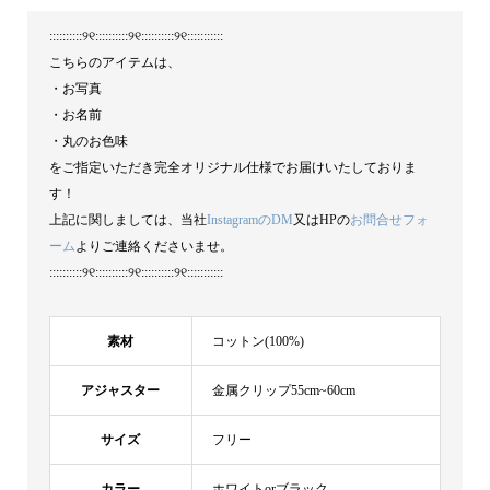
::::::::::୨୧::::::::::୨୧::::::::::୨୧:::::::::::
こちらのアイテムは、
・お写真
・お名前
・丸のお色味
をご指定いただき完全オリジナル仕様でお届けいたしておりま
す！
上記に関しましては、当社
InstagramのDM
又はHPの
お問合せフォ
ーム
よりご連絡くださいませ。
::::::::::୨୧::::::::::୨୧::::::::::୨୧:::::::::::
素材
コットン(100%)
アジャスター
金属クリップ55cm~60cm
サイズ
フリー
カラー
ホワイトorブラック